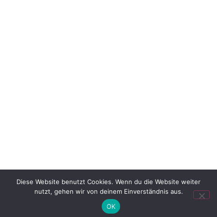
Diese Website benutzt Cookies. Wenn du die Website weiter
nutzt, gehen wir von deinem Einverständnis aus.
© 2026 Alle Rechte vorbehalten |
Get a Kick
|
created by photografic
OK
|
Datenschutzerklärung
|
Impressum